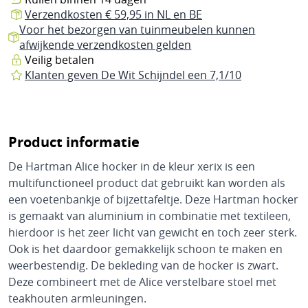
Vouwwagen, tent of caravan?
Voortent onderdelen
Kachels
Vuurschalen
Zwembad onderhoud
Kleding & mode
Bagagewagens
Verzendkosten € 59,95 in NL en BE
Keukengerei
Wandelstokken
Koelboxen
Vuurkorven
Zwembad winterklaar maken
Voor het bezorgen van tuinmeubelen kunnen
Merken
Broeken
Buitenkleden & tenttapijten
afwijkende verzendkosten gelden
Schalen
Fietsartikelen
Koelkasten
Zwembad zomerklaar maken
Tuin accessoires & onderhoud
Veilig betalen
Bardani
Jassen
Deurmatten
Servies
Klanten geven De Wit Schijndel een 7,1/10
Fietsen
Zwembad vullen
Elektra
Brand
Jurkjes & rokjes
Hangmatten
Luifels & tarps
(Thermos)kannen
Fietstassen
Doréma
Accu's & batterijen
Shirts, polo's & blouses
Opbergkisten
Scheerlijnen & spanners
Accessoires
Fietstoebehoren
Product informatie
Inaca
Camping elektra
Truien & vesten
Tuingereedschap
Tent haringen
Huishoudelijk
De Hartman Alice hocker in de kleur xerix is een
Koffers
Isabella
Generatoren
Sandalen
Tuinslangen & accessoires
Tentstokken
multifunctioneel product dat gebruikt kan worden als
Keukenapparaten
een voetenbankje of bijzettafeltje. Deze Hartman hocker
Thule
Kabels
Slippers
Zonwering
Dakkoffers & accessoires
Tentonderdelen
is gemaakt van aluminium in combinatie met textileen,
Ovens
Westfield
Laadregelaars
Schoenen
Overige accessoires
Harde koffers
Reparatie & onderhoud
hierdoor is het zeer licht van gewicht en toch zeer sterk.
Stofzuigers
Ook is het daardoor gemakkelijk schoon te maken en
Walker
Omvormers
Regenkleding & -laarzen
Zachte koffers
Zwembaden, spa's & sups
Windschermen
weerbestendig. De bekleding van de hocker is zwart.
Ventilators
Deze combineert met de Alice verstelbare stoel met
Schakelmateriaal
Kinderkoffers
Padel
Merken tenten
Opblaasbaar zwembad
teakhouten armleuningen.
Wassen & drogen