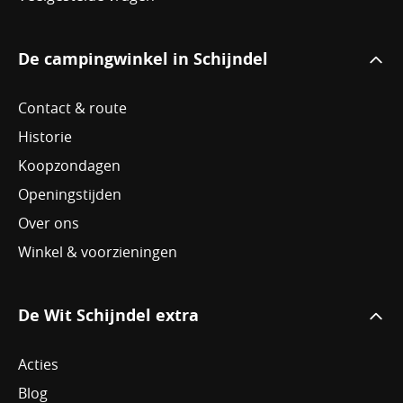
Jeu de boules
Korfbalschoenen
De campingwinkel in Schijndel
Sport accessoires
Contact & route
Sportbrace
Historie
Squash
Koopzondagen
Openingstijden
Step
Over ons
Verkoelingsproducten
Winkel & voorzieningen
Wintersport
Zonnebrillen
De Wit Schijndel extra
Acties
Blog