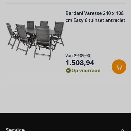
De prijs is afhankelijk van d
Bardani Varesse 240 x 108
cm Easy 6 tuinset antraciet
Van
2.109,00
1.508,94
Conf
Op voorraad
Service