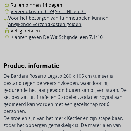
Verlichting
Koffer accessoires
Padel racket
Opzetzwembad
Ruilen binnen 14 dagen
Bardani
Koken
Verzendkosten € 59,95 in NL en BE
Zekeringen
Rugzakken
Padelschoenen
Opblaasbare spa
Cabanon
Voor het bezorgen van tuinmeubelen kunnen
Benzinebranders
Zonnepanelen & energie
afwijkende verzendkosten gelden
Padel tas
Opblaasboten & accessoires
Backpacks
Coleman
Veilig betalen
Campingbarbecues
Exterieur
Klanten geven De Wit Schijndel een 7,1/10
Fun
Dagrugzakken
Running
De Wit
Fluitketels
Beveiliging
Sup boards & accessoires
Kinderdragers
DWS
Hardloopkleding
Gasbranders
Dakluiken
Zwemmen & duiken
Kinderrugzakken
Esvo
Product informatie
Hardloopschoenen
Gaskooktoestellen
Fietsendragers
Zwembad accessoires
Laptop rugzakken
Fjällräven
De Bardani Rosario Legato 260 x 105 cm tuinset is
Skaten
Industriebranders
bestand tegen de weersinvloeden, waardoor hij
Hoezen
Zwembad schoonmaak
Overige rugzakken
High Peak
gedurende het jaar gewoon buiten kan blijven staan. De
Inline skates
Pannen
set bestaat uit 1 tafel en 6 stoelen, zodat er royaal aan
Ladders
Rugzak accessoires
MSR
Skateboards
gedineerd kan worden met een gezelschap tot 6
Accessoires
Opstapjes
Slapen
NEMO
personen.
Sport basics
De stoelen zijn van het merk Kettler en zijn stapelbaar,
Opbergen & bewaren
Raamisolatie
Nordisk
Beddengoed
zodat het opbergen gemakkelijk is. De materialen van
Badslippers