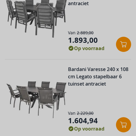
antraciet
Jeu de boules
Afmetingen tafel l x b x h
:
260 x 105 x 74 cm
Korfbalschoenen
Leuninghoogte in cm
:
Sport accessoires
Van
2.889,00
67 cm
1.893,00
Sportbrace
Conf
Op voorraad
Materiaal frame
:
Squash
Aluminium
Step
De prijs is afhankelijk van d
Bardani Varesse 240 x 108
Materiaal bekleding
:
cm Legato stapelbaar 6
Verkoelingsproducten
Textileen
tuinset antraciet
Wintersport
SKU
:
Zonnebrillen
183379
Van
2.229,00
1.604,94
Conf
Op voorraad