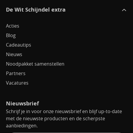
Jeu de boules
De Wit Schijndel extra
Korfbalschoenen
Acties
Sport accessoires
Blog
Sportbrace
Cadeautips
Squash
Nieuws
Noodpakket samenstellen
Step
Partners
Verkoelingsproducten
Vacatures
Wintersport
Zonnebrillen
Nieuwsbrief
Schrijf je in voor onze nieuwsbrief en blijf up-to-date
met de nieuwste producten en de scherpste
aanbiedingen.