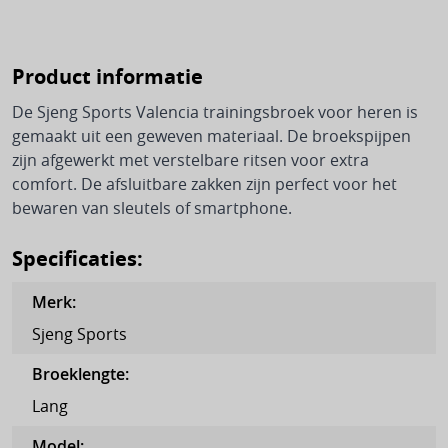
Verlichting
Koffer accessoires
Padel racket
Opzetzwembad
Bardani
Koken
Zekeringen
Rugzakken
Padelschoenen
Opblaasbare spa
Cabanon
Product informatie
Benzinebranders
Zonnepanelen & energie
Padel tas
Opblaasboten & accessoires
Backpacks
Coleman
De Sjeng Sports Valencia trainingsbroek voor heren is
Campingbarbecues
Exterieur
Fun
Dagrugzakken
gemaakt uit een geweven materiaal. De broekspijpen
Running
De Wit
zijn afgewerkt met verstelbare ritsen voor extra
Fluitketels
Beveiliging
Sup boards & accessoires
Kinderdragers
DWS
comfort. De afsluitbare zakken zijn perfect voor het
Hardloopkleding
Gasbranders
bewaren van sleutels of smartphone.
Dakluiken
Zwemmen & duiken
Kinderrugzakken
Esvo
Hardloopschoenen
Gaskooktoestellen
Fietsendragers
Zwembad accessoires
Laptop rugzakken
Specificaties:
Fjällräven
Skaten
Industriebranders
Hoezen
Zwembad schoonmaak
Overige rugzakken
High Peak
Merk
:
Inline skates
Pannen
Ladders
Rugzak accessoires
Sjeng Sports
MSR
Skateboards
Accessoires
Opstapjes
Broeklengte
:
Slapen
NEMO
Sport basics
Lang
Opbergen & bewaren
Raamisolatie
Nordisk
Beddengoed
Model
:
Badslippers