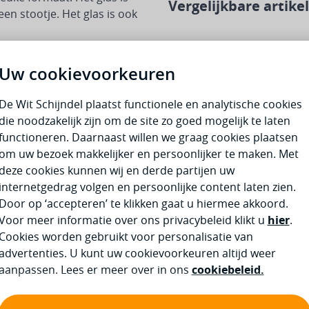
Vergelijkbare artike
en stootje. Het glas is ook
Druk om carrousel over te 
Uw cookievoorkeuren
De Wit Schijndel plaatst functionele en analytische cookies
die noodzakelijk zijn om de site zo goed mogelijk te laten
functioneren. Daarnaast willen we graag cookies plaatsen
 diepvriesbestendig, Niet
om uw bezoek makkelijker en persoonlijker te maken. Met
stendig,
deze cookies kunnen wij en derde partijen uw
estendig
internetgedrag volgen en persoonlijke content laten zien.
Mepal Mio beker 250 ml
Door op ‘accepteren’ te klikken gaat u hiermee akkoord.
little dutch forest friends
Voor meer informatie over ons privacybeleid klikt u
hier
.
Cookies worden gebruikt voor personalisatie van
advertenties. U kunt uw cookievoorkeuren altijd weer
Adviesprijs
4,49
4,04
aanpassen. Lees er meer over in ons
cookiebeleid.
In 
Op voorraad