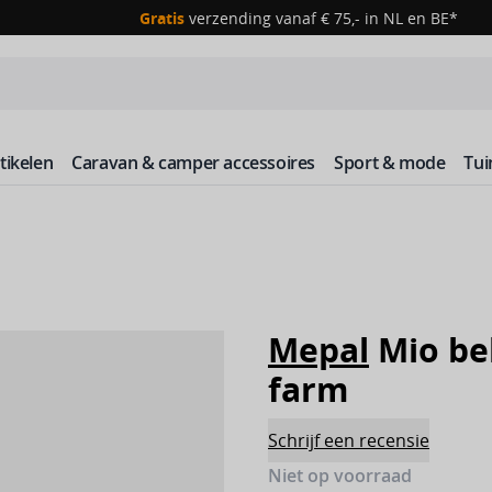
Gratis
verzending vanaf € 75,- in NL en BE*
ikelen
Caravan & camper accessoires
Sport & mode
Tu
Mepal
Mio bek
farm
Schrijf een recensie
Niet op voorraad