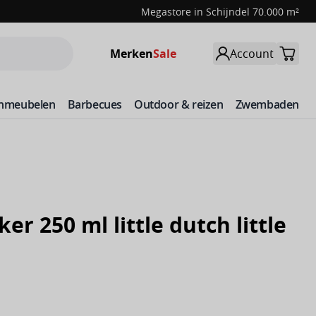
Megastore in Schijndel 70.000 m²
Merken
Sale
Account
inmeubelen
Barbecues
Outdoor & reizen
Zwembaden
er 250 ml little dutch little