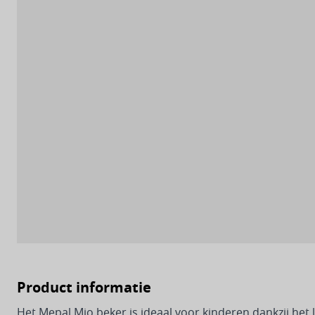
Product informatie
Het Mepal Mio beker is ideaal voor kinderen dankzij het 