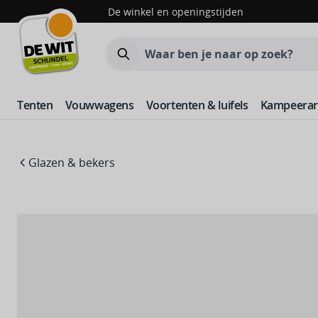
Skip to Content
De winkel en openingstijden
Zoeken
Tenten
Vouwwagens
Voortenten & luifels
Kampeerart
Glazen & bekers