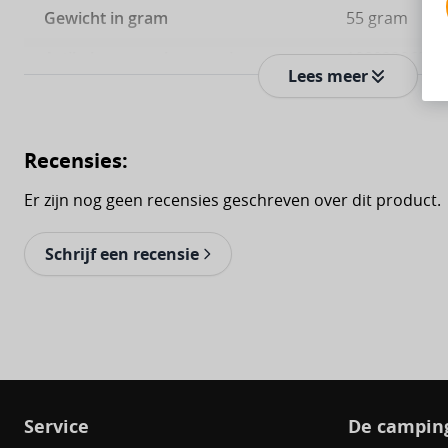
Gewicht in gram
55 gram
Artikelnummer leverancier
10802206539
Lees meer
EAN
87202940326
SKU
166284
Recensies:
Er zijn nog geen recensies geschreven over dit product.
Schrijf een recensie
Service
De camping