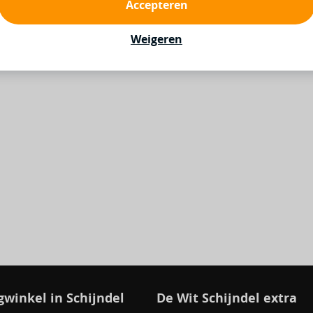
Accepteren
Weigeren
9
49
winkel in Schijndel
De Wit Schijndel extra