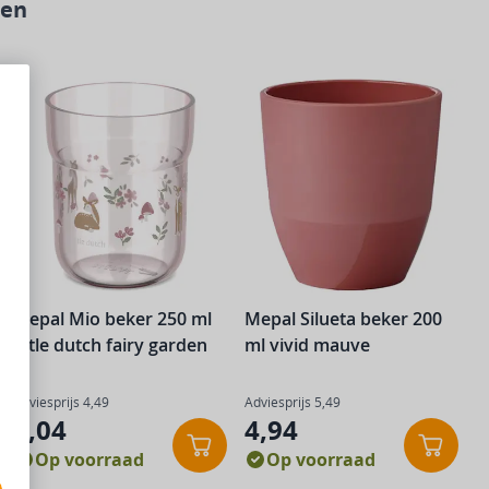
len
slaan
Mepal Mio beker 250 ml
Mepal Silueta beker 200
little dutch fairy garden
ml vivid mauve
Adviesprijs
4,49
Adviesprijs
5,49
4,04
4,94
winkelwagen
In winkelwagen
In win
Op voorraad
Op voorraad