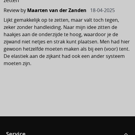
zetten
Tenniskleding
Schoonmaakartikelen
Wandbekleding & gordijnen
Waterdichte zakken
Een pop-up tent opzetten
F07978A01-
18 april 2025
Review by
Maarten van der Zanden
18-04-2025
Tennisracket
Verlichting
Toiletten
Voeding
Waterkolom tentdoek
Lijkt gemakkelijk op te zetten, maar valt toch tegen,
EAN
:
Tennisschoenen
zeker zonder handleiding. Naar mijn idee zitten de
Benzineverlichting
Chemische toiletten
8004815384814
Soorten tentdoek
haakjes aan de onderzijde te hoog, waardoor je de
Outdoor accessoires
Tennistassen
zijwand niet netjes en strak kunt plaatsen. Men had hier
Gasverlichting
Inbouwtoiletten
SKU
:
Reiniging & onderhoud
Anti insecten
gewoon hetzelfde moeten maken als bij een (voor) tent.
Wandelen
109358
Verlichting 230 volt
Toiletvloeistoffen & papier
Welke tent zet je het snelste op?
De elastiek aan de zijkant had ook een ander systeem
Hoofdlampen
moeten zijn.
Bergschoenen
Verlichting batterijen
Voertuig accessoires
Tent koelen bij warm weer
Hondenartikelen
Wandelschoenen
Verlichting oplaadbaar
Tentdoek schoonmaken
Bindriemen
Multitools & zakmessen
Wandelsokken
Verlichting solar
Welke tent is geschikt voor jou?
Krikken
Paraplu's
Wandelstokken
Hoofdlampen
Seizoensproducten
Persoonlijke verzorging
Voetbal
Zaklampen
Spiegels
Reisboeken & kaarten
Gerelateerde artikelen
Keepershandschoenen
Wieldoppen
Reishanddoeken
Service