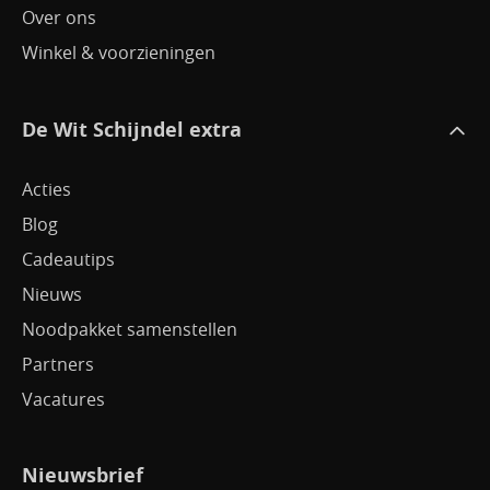
Over ons
Jeu de boules
Winkel & voorzieningen
Korfbalschoenen
Sport accessoires
De Wit Schijndel extra
Sportbrace
Acties
Squash
Blog
Step
Cadeautips
Verkoelingsproducten
Nieuws
Wintersport
Noodpakket samenstellen
Partners
Zonnebrillen
Vacatures
Nieuwsbrief