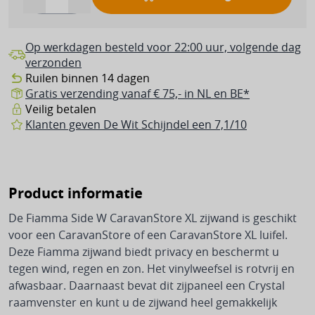
Vouwwagen, tent of caravan?
Voortent onderdelen
Kachels
Vuurschalen
Zwembad onderhoud
Kleding & mode
Bagagewagens
Keukengerei
Wandelstokken
Koelboxen
Vuurkorven
Zwembad winterklaar maken
Merken
Broeken
Buitenkleden & tenttapijten
Op werkdagen besteld voor 22:00 uur, volgende dag
Schalen
Fietsartikelen
Koelkasten
Zwembad zomerklaar maken
Tuin accessoires & onderhoud
verzonden
Bardani
Jassen
Deurmatten
Servies
Ruilen binnen 14 dagen
Fietsen
Zwembad vullen
Elektra
Brand
Jurkjes & rokjes
Hangmatten
Gratis verzending vanaf € 75,- in NL en BE*
Luifels & tarps
(Thermos)kannen
Veilig betalen
Fietstassen
Doréma
Accu's & batterijen
Shirts, polo's & blouses
Opbergkisten
Scheerlijnen & spanners
Klanten geven De Wit Schijndel een 7,1/10
Accessoires
Fietstoebehoren
Inaca
Camping elektra
Truien & vesten
Tuingereedschap
Tent haringen
Huishoudelijk
Koffers
Isabella
Generatoren
Sandalen
Tuinslangen & accessoires
Tentstokken
Product informatie
Keukenapparaten
Thule
Kabels
Slippers
Zonwering
Dakkoffers & accessoires
Tentonderdelen
De Fiamma Side W CaravanStore XL zijwand is geschikt
Ovens
Westfield
Laadregelaars
Schoenen
Overige accessoires
Harde koffers
voor een CaravanStore of een CaravanStore XL luifel.
Reparatie & onderhoud
Deze Fiamma zijwand biedt privacy en beschermt u
Stofzuigers
Walker
Omvormers
Regenkleding & -laarzen
Zachte koffers
Zwembaden, spa's & sups
Windschermen
tegen wind, regen en zon. Het vinylweefsel is rotvrij en
Ventilators
afwasbaar. Daarnaast bevat dit zijpaneel een Crystal
Schakelmateriaal
Kinderkoffers
Padel
Merken tenten
Opblaasbaar zwembad
raamvenster en kunt u de zijwand heel gemakkelijk
Wassen & drogen