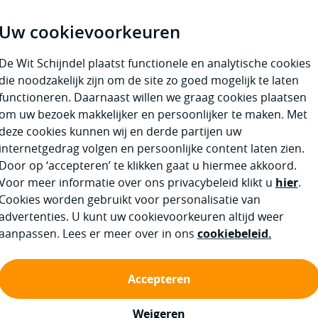
an of aanhanger. Deze
Uw cookievoorkeuren
er geveerde, scharnierende
hoek van maximaal 5°
De Wit Schijndel plaatst functionele en analytische cookies
 is. De Octagon
die noodzakelijk zijn om de site zo goed mogelijk te laten
ast. Kijk goed welke
functioneren. Daarnaast willen we graag cookies plaatsen
n het gewicht van uw
om uw bezoek makkelijker en persoonlijker te maken. Met
g heeft u genoeg aan twee
deze cookies kunnen wij en derde partijen uw
internetgedrag volgen en persoonlijke content laten zien.
Door op ‘accepteren’ te klikken gaat u hiermee akkoord.
Voor meer informatie over ons privacybeleid klikt u
hier
.
Cookies worden gebruikt voor personalisatie van
advertenties. U kunt uw cookievoorkeuren altijd weer
aanpassen. Lees er meer over in ons
cookiebeleid.
Accepteren
Weigeren