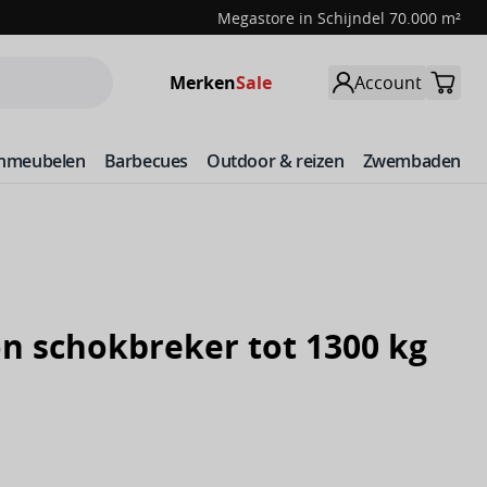
Megastore in Schijndel 70.000 m²
Merken
Sale
Account
inmeubelen
Barbecues
Outdoor & reizen
Zwembaden
n schokbreker tot 1300 kg