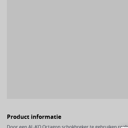
Product informatie
Door een AL-KO Octagon schokbreker te gebruiken realise