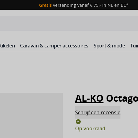
Gratis
verzending vanaf € 75,- in NL en BE*
ikelen
Caravan & camper accessoires
Sport & mode
Tu
AL-KO
Octago
Schrijf een recensie
Op voorraad