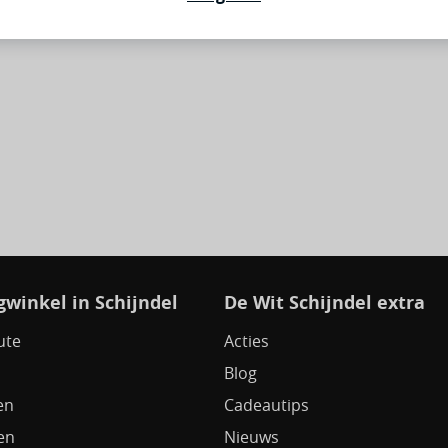
winkel in Schijndel
De Wit Schijndel extra
ute
Acties
Blog
en
Cadeautips
en
Nieuws