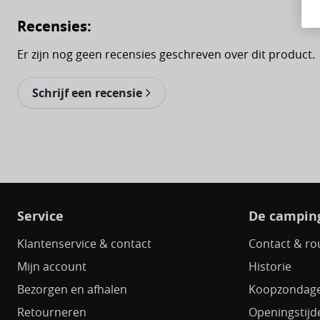
Recensies:
Er zijn nog geen recensies geschreven over dit product.
Schrijf een recensie
Service
De camping
Klantenservice & contact
Contact & ro
Mijn account
Historie
Bezorgen en afhalen
Koopzondag
Retourneren
Openingstijd