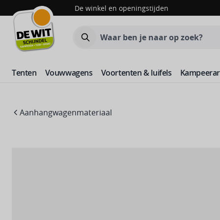
Skip to Content
De winkel en openingstijden
Zoeken
Tenten
Vouwwagens
Voortenten & luifels
Kampeerart
Aanhangwagenmateriaal